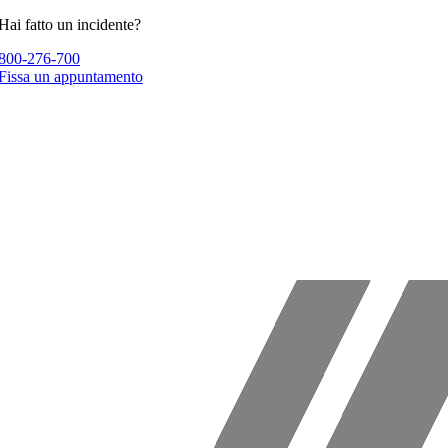
Skip
Hai fatto un incidente?
to
800-276-700
content
Fissa un appuntamento