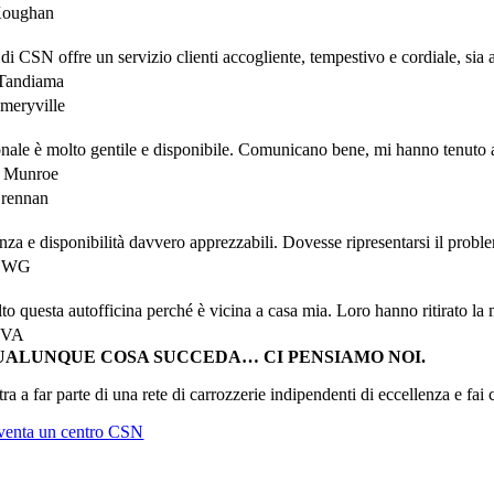
oughan
 di CSN offre un servizio clienti accogliente, tempestivo e cordiale, sia
Tandiama
eryville
onale è molto gentile e disponibile. Comunicano bene, mi hanno tenuto agg
e Munroe
rennan
nza e disponibilità davvero apprezzabili. Dovesse ripresentarsi il prob
1WG
to questa autofficina perché è vicina a casa mia. Loro hanno ritirato la
3VA
UALUNQUE COSA SUCCEDA… CI PENSIAMO NOI.
ra a far parte di una rete di carrozzerie indipendenti di eccellenza e fai c
venta un centro CSN