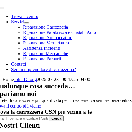
Toggle
Navigation
Trova il centro
Servizi
Riparazione Carrozzeria
Riparazione Parabrezza e Cristalli Auto
Riparazione Ammaccature
Riparazione Verniciatura
Assistenza Incidenti
Riparazioni Meccaniche
Riparazione Paraurti
Contatti
Sei un imprenditore di carrozzeria?
Home
John Duong
2026-07-28T09:47:25-04:00
ualunque cosa succeda…
ipariamo noi
rete di carrozzerie più qualificata per un’esperienza sempre personalizz
va il centro più vicino
ova la carrozzeria CSN più vicina a te
Cerca
 Nostri Clienti