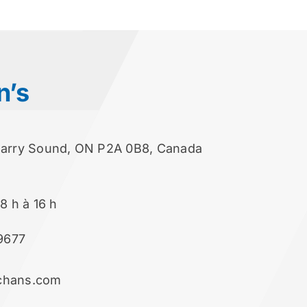
n’s
 Parry Sound, ON P2A 0B8, Canada
8 h à 16 h
9677
chans.com