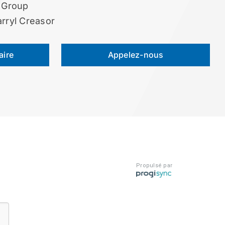
o Group
rryl Creasor
aire
Appelez-nous
Propulsé par