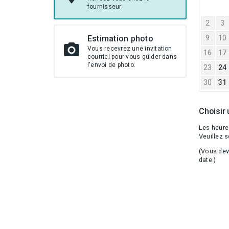
2026
fournisseur.
2
3
Estimation photo
9
10
Vous recevrez une invitation
16
17
courriel pour vous guider dans
l'envoi de photo.
23
24
30
31
Choisir
Les heure
Veuillez s
(Vous dev
date.)