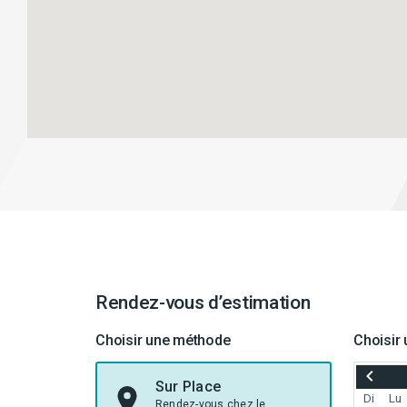
Rendez-vous d’estimation
Choisir une méthode
Choisir 
RECUL
À
Sur Place
JULY
Di
Lu
Rendez-vous chez le