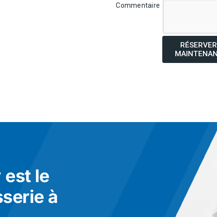
Commentaire
RÉSERVER
MAINTENA
est le
sserie à