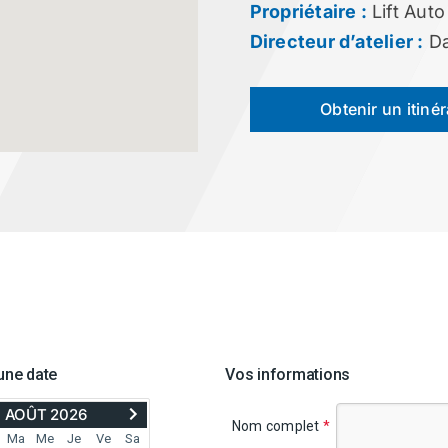
Propriétaire :
Lift Aut
Directeur d’atelier :
Da
Obtenir un itinér
une date
Vos informations
ER
AVANCER
AOÛT 2026
À
Nom complet
*
SEPTEMBER
Ma
Me
Je
Ve
Sa