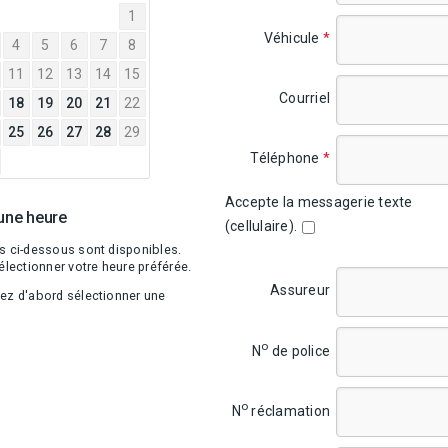
2026
1
Véhicule
*
4
5
6
7
8
11
12
13
14
15
Courriel
18
19
20
21
22
25
26
27
28
29
Téléphone
*
Accepte la messagerie texte
 une heure
(cellulaire).
s ci-dessous sont disponibles.
électionner votre heure préférée.
Assureur
ez d'abord sélectionner une
o
N
de police
o
N
réclamation