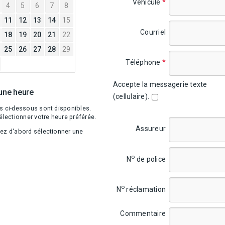
Véhicule
*
4
5
6
7
8
11
12
13
14
15
Courriel
18
19
20
21
22
25
26
27
28
29
Téléphone
*
Accepte la messagerie texte
 une heure
(cellulaire).
s ci-dessous sont disponibles.
électionner votre heure préférée.
Assureur
ez d'abord sélectionner une
o
N
de police
o
N
réclamation
Commentaire