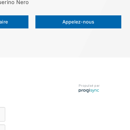
uerino Nero
aire
Appelez-nous
Propulsé par