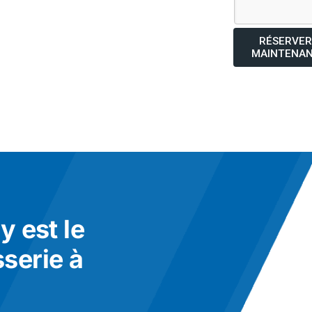
RÉSERVER
MAINTENA
 est le
sserie à