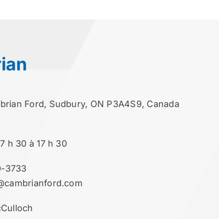
ian
mbrian Ford, Sudbury, ON P3A4S9, Canada
7 h 30 à 17 h 30
0-3733
n@cambrianford.com
cCulloch