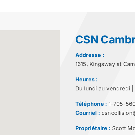
CSN Cambr
Addresse :
1615, Kingsway at Ca
Heures :
Du lundi au vendredi | 
Téléphone :
1-705-56
Courriel :
csncollisio
Propriétaire :
Scott M