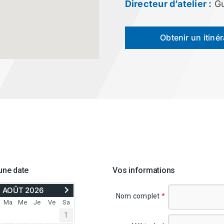
Directeur d’atelier :
G
Obtenir un itinér
une date
Vos informations
ER
AVANCER
AOÛT 2026
À
Nom complet
*
SEPTEMBER
Ma
Me
Je
Ve
Sa
2026
1