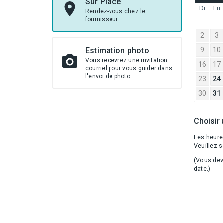
À
Sur Place
JULY
Di
Lu
Rendez-vous chez le
2026
fournisseur.
2
3
Estimation photo
9
10
Vous recevrez une invitation
16
17
courriel pour vous guider dans
l'envoi de photo.
23
24
30
31
Choisir
Les heure
Veuillez s
(Vous dev
date.)