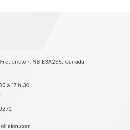
s
, Fredericton, NB E3A2S5, Canada
 30 à 17 h 30
h
9272
ollision.com