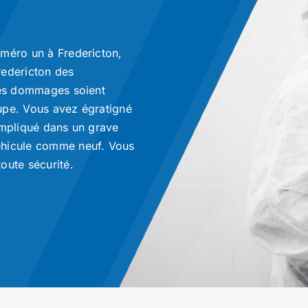
uméro un à Fredericton,
redericton des
 les dommages soient
upe. Vous avez égratigné
impliqué dans un grave
éhicule comme neuf. Vous
oute sécurité.