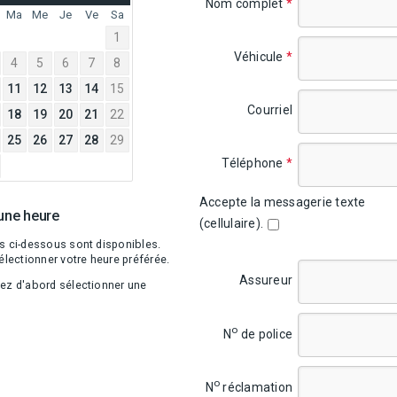
À
Nom complet
*
SEPTEMBER
Ma
Me
Je
Ve
Sa
2026
1
Véhicule
*
4
5
6
7
8
11
12
13
14
15
Courriel
18
19
20
21
22
25
26
27
28
29
Téléphone
*
Accepte la messagerie texte
 une heure
(cellulaire).
s ci-dessous sont disponibles.
électionner votre heure préférée.
Assureur
ez d'abord sélectionner une
o
N
de police
o
N
réclamation