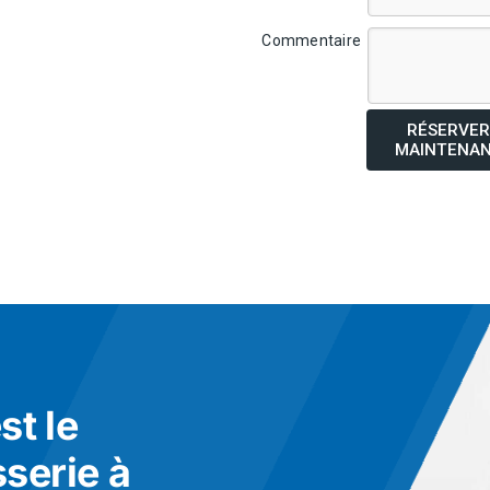
Commentaire
RÉSERVER
MAINTENA
t le
sserie à