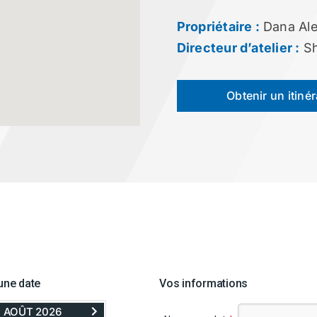
Propriétaire :
Dana Al
Directeur d’atelier :
Sh
Obtenir un itinér
une date
Vos informations
ER
AVANCER
AOÛT 2026