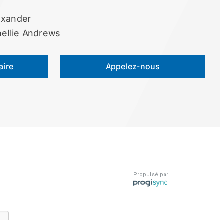
exander
ellie Andrews
aire
Appelez-nous
Propulsé par